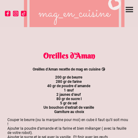
Oreilles d'Aman
Oreilles d’Aman recette de mag en cuisine 😘
200 gr de beurre
280 gr de farine
40 gr de poudre d’amande
1 œuf
2 jaunes d’œuf
80 gr de sucre l
5 gr de sel
Un bouchon d’extrait de vanille
Garniture au choix
Couper le beurre (ou la margarine pour moi) en cube il faut qu’il soit mou
!
Ajouter la poudre d’amande et la farine et bien mélanger ( avec la feuille
de votre robot).
Ajouter le sucre et le sel avec la vanille . Et finir avec les œufs .