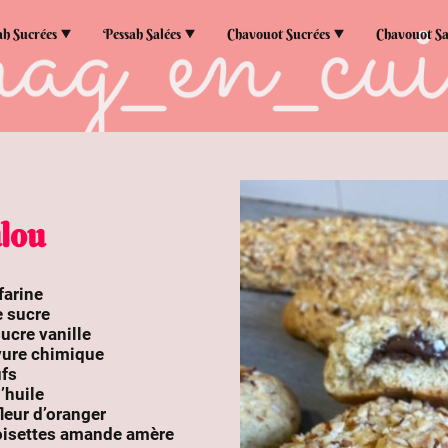
ah Sucrées
Pessah Salées
Chavouot Sucrées
Chavouot Sa
lou
farine
e sucre
ucre vanille
evure chimique
ufs
’huile
leur d’oranger
isettes amande amère