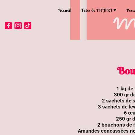
Accueil
Fêtes de TICHRI
Pess
Bou
1 kg de 
300 gr d
2 sachets de s
3 sachets de l
6 œ
250 gr d
2 bouchons de f
Amandes concassées no