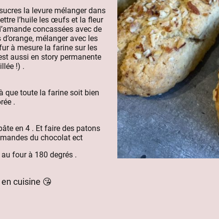
s sucres la levure mélanger dans
ttre l’huile les œufs et la fleur
 d’amande concassées avec de
 d’orange, mélanger avec les
fur à mesure la farine sur les
est aussi en story permanente
llée !) .
 que toute la farine soit bien
rée .
âte en 4 . Et faire des patons
amandes du chocolat ect
 au four à 180 degrés .
 en cuisine 😘