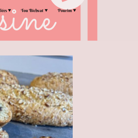
lées
Tou Bichvat
Pourim