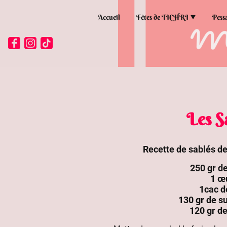
Accueil
Fêtes de TICHRI
Pess
Les S
Recette de sablés d
250 gr d
1 œ
1cac d
130 gr de s
120 gr d