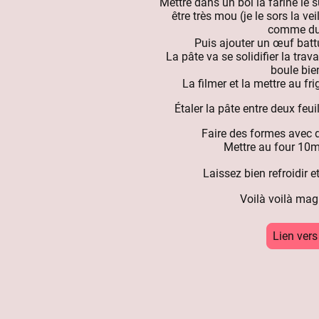
Mettre dans un bol la farine le s
être très mou (je le sors la ve
comme du
Puis ajouter un œuf battu
La pâte va se solidifier la trava
boule bien
La filmer et la mettre au fr
Étaler la pâte entre deux feui
Faire des formes avec 
Mettre au four 10m
Laissez bien refroidir e
Voilà voilà mag
Lien vers