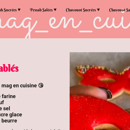
ah Sucrées
Pessah Salées
Chavouot Sucrées
Chavouot Sa
ablés
e mag en cuisine 😘
e farine
uf
e sel
ucre glace
e beurre