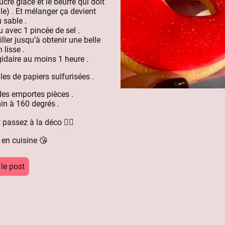
ucre glace et le beurre qui doit
ille) . Et mélanger ça devient
 sable .
 avec 1 pincée de sel .
iller jusqu’à obtenir une belle
 lisse .
igidaire au moins 1 heure .
lles de papiers sulfurisées .
des emportes pièces .
in à 160 degrés .
t passez à la déco 👌🏻
 en cuisine 😘
 le post