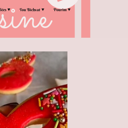
lées
Tou Bichvat
Pourim