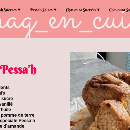
ah Sucrées
Pessah Salées
Chavouot Sucrées
Chavouot Sa
 Pessa’h
ients
ufs
 sucre
vanillé
’huile
e pomme de terre
 spéciale Pessa’h
re d’amande