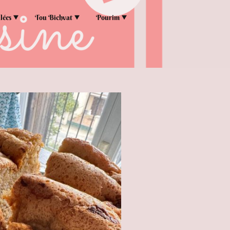
lées
Tou Bichvat
Pourim