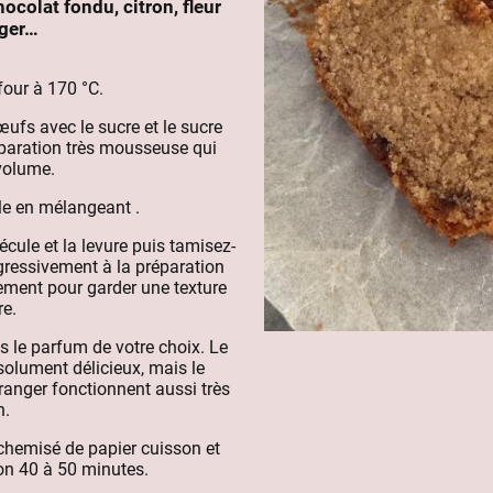
ocolat fondu, citron, fleur
nger…
four à 170 °C.
œufs avec le sucre et le sucre
éparation très mousseuse qui
 volume.
ile en mélangeant .
cule et la levure puis tamisez-
gressivement à la préparation
ent pour garder une texture
re.
 le parfum de votre choix. Le
solument délicieux, mais le
’oranger fonctionnent aussi très
n.
chemisé de papier cuisson et
on 40 à 50 minutes.