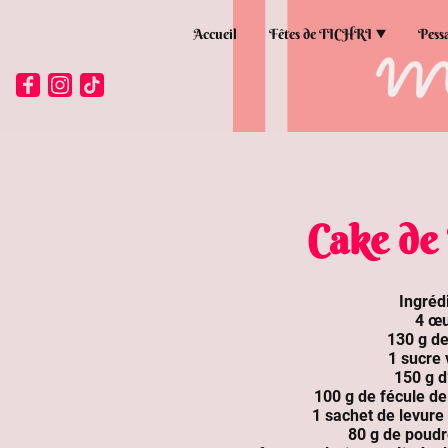
Accueil
Fêtes de TICHRI
Pess
Cake de
Ingréd
4 œ
130 g de
1 sucre 
150 g d
100 g de fécule d
1 sachet de levure
80 g de poud